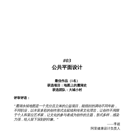
#03
公共平面设计
最佳作品（1名）
获选项目：地图上的麓湖史
获选团队：大城小村
评审评语：
“麓湖永续地图是一个充分且立体的公益项目，能很好的调动不同年龄，
不同职业，以丰富多彩的创作形式去延续和传承文化理念，让创作不局限
于个人和某位艺术家，让文化的参与者成为创作的主题，形式多样，感染
力强，给人留下深刻的印象。”
——李超
阿里健康设计负责人