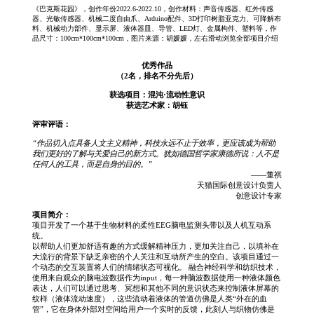
《巴克斯花园》，创作年份2022.6-2022.10，创作材料：声音传感器、红外传感
器、光敏传感器、机械二度自由爪、Arduino配件、3D打印树脂亚克力、可降解布
料、机械动力部件、显示屏、液体器皿、导管、LED灯、金属构件、塑料等，作
品尺寸：100cm*100cm*100cm，图片来源：胡媛媛，左右滑动浏览全部项目介绍
优秀作品
（2名，排名不分先后）
获选项目：混沌·流动性意识
获选艺术家：胡钰
评审评语：
“作品切入点具备人文主义精神，科技永远不止于效率，更应该成为帮助
我们更好的了解与关爱自己的新方式。犹如德国哲学家康德所说：人不是
任何人的工具，而是自身的目的。”
——董祺
天猫国际创意设计负责人
创意设计专家
项目简介：
项目开发了一个基于生物材料的柔性EEG脑电监测头带以及人机互动系
统。
以帮助人们更加舒适有趣的方式缓解精神压力，更加关注自己，以填补在
大流行的背景下缺乏亲密的个人关注和互动所产生的空白。该项目通过一
个动态的交互装置将人们的情绪状态可视化。 融合神经科学和纺织技术，
使用来自观众的脑电波数据作为input，每一种脑波数据使用一种液体颜色
表达，人们可以通过思考、冥想和其他不同的意识状态来控制液体屏幕的
纹样（液体流动速度），这些流动着液体的管道仿佛是人类“外在的血
管”，它在身体外部对空间给用户一个实时的反馈，此刻人与织物仿佛是