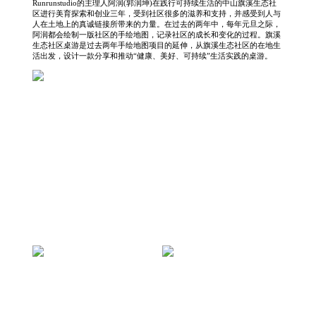
Runrunstudio的主理人阿润(郭润坤)在践行可持续生活的中山旗溪生态社
区进行美育探索和创业三年，受到社区很多的滋养和支持，并感受到人与
人在土地上的真诚链接所带来的力量。在过去的两年中，每年元旦之际，
阿润都会绘制一版社区的手绘地图，记录社区的成长和变化的过程。旗溪
生态社区桌游是过去两年手绘地图项目的延伸，从旗溪生态社区的在地生
活出发，设计一款分享和推动“健康、美好、可持续”生活实践的桌游。