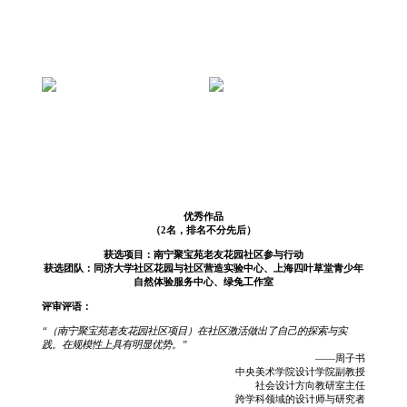
优秀作品
（2名，排名不分先后）
获选项目：南宁聚宝苑老友花园社区参与行动
获选团队：同济大学社区花园与社区营造实验中心、上海四叶草堂青少年
自然体验服务中心、绿兔工作室
评审评语：
“（南宁聚宝苑老友花园社区项目）在社区激活做出了自己的探索与实
践。在规模性上具有明显优势。”
——周子书
中央美术学院设计学院副教授
社会设计方向教研室主任
跨学科领域的设计师与研究者