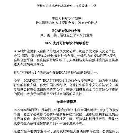
版权© 北京当代艺术基⾦会，海报设计：广煜
中国可持续设计领域
最具影响力的人才资助创投、跨界合作网络
BCAF文化公益创投
真、善、美，通往更公平未来的道路
2022·支持可持续设计继续前行
BCAF以“让更多人自由平等地分享文化艺术，构建多元化的人文公民社
会”为宗旨，致力于成为中国最具社会创新、先锋活力的资助性艺术基金
会和创意平台。在疫情的持续影响下，人类创造力与自然环境的共生共存
成为全球的关注焦点。
推动“可持续设计”的开放合作是BCAF的核心战略领域之一。
今年，BCAF成立了“BCAF可持续设计公益创投专项基金”，助力中国创意
行业的孵化升级。作为中国艺术行业、公益行业的首个文化公益创投。该
专项基金旨在促成创新型跨界合作，在提供创投资助金与全方位合作资源
的同时，致力于增强项目应对社会问题的公共性。
年度申请概况
2022年8月8日至11月30日，组委会收到了来自全国各地近300余份的有效
申请，覆盖了公众参与公共环境的多种类型实践：城市社区初步落地的公
共设施改造、老街区活化更新及社区共建、可持续材料日常产品、普及公
众参与生态多样性保护的产品和平面小游戏等等。
经过22位评委的专业评审，最终从约90位入围项目中评选出：公共空间设