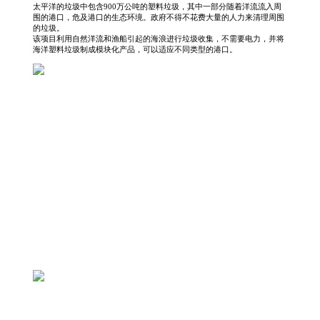
太平洋的垃圾中包含900万公吨的塑料垃圾，其中一部分随着洋流流入周
围的港口，危及港口的生态环境。政府不得不花费大量的人力来清理周围
的垃圾。
该项目利用自然洋流和渔船引起的海浪进行垃圾收集，不需要电力，并将
海洋塑料垃圾制成模块化产品，可以适应不同类型的港口。