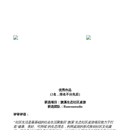
优秀作品
（2名，排名不分先后）
获选项目：旗溪生态社区桌游
获选团队：Runrunstudio
评审评语：
“社区生活是最基础的社会生活聚集区‘旗溪’生态社区桌游项目致力于打
造‘健康、美好、可持续’的生态理念，利用桌游的形式推动社区文化建