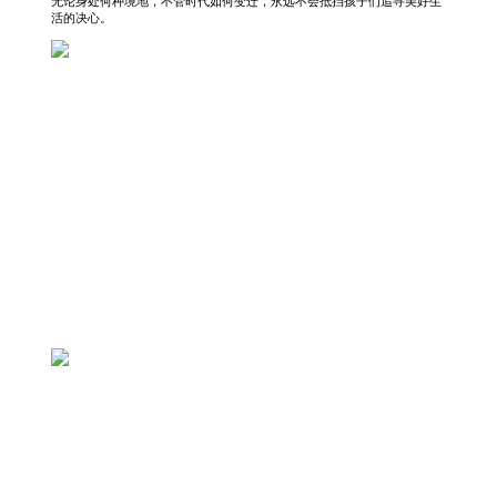
无论身处何种境地，不管时代如何变迁，永远不会抵挡孩子们追寻美好生
活的决心。