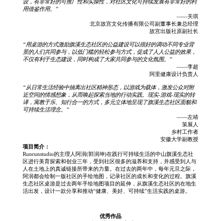
设，有非常好的可推广性和实操性，对社区文化可持续发展有非常好的利
用借鉴作用。”
——关琪
北京故宫文化传播有限公司副董事长兼总经理
故宫出版社原副社长
“用桌游的方式激励旗溪生态社区的公益建设可以很好的调动不同专业背
景的人们共同参与，以低门槛的轻松参与方式，促成了人人公益的效果，
不仅有利于生态建设，同时构成了大家共同参与的文化氛围。”
——李超
阿里健康设计负责人
“从日常生活经验中抽离出社区精神形态，以游戏为载体，激发公众对附
近空间的情感想象，从而唤起探索当地的行动实践。现实-游戏-现实的转
译，寓教于乐、知行合一的方式，多元立体地呈现了旗溪生态社区面貌和
可持续生活理念。”
——左靖
策展人
乡村工作者
安徽大学副教授
项目简介：
Runrunstudio的主理人阿润(郭润坤)在践行可持续生活的中山旗溪生态社
区进行美育探索和创业三年，受到社区很多的滋养和支持，并感受到人与
人在土地上的真诚链接所带来的力量。在过去的两年中，每年元旦之际，
阿润都会绘制一版社区的手绘地图，记录社区的成长和变化的过程。旗溪
生态社区桌游是过去两年手绘地图项目的延伸，从旗溪生态社区的在地生
活出发，设计一款分享和推动“健康、美好、可持续”生活实践的桌游。
优秀作品