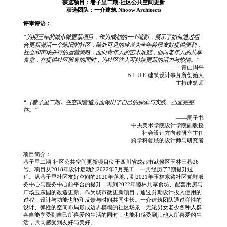
获选项目：巷子里二期·社区公共空间更新
获选团队：一介建筑 Nhoow Architects
评审评语：
“为期三年的城市微更新项目，作为成都的一个缩影，展示了如何通过组
合更新激活一个陈旧的社区，随处可见的坡道为全年龄段友好提供便利，
社会和市场并行的运营策略，面向青年人的艺术展览，面向老年人的共享
食堂，在提供社区服务的同时，为社区注入可持续更新的活力与热情。”
——青山周平
B.L.U.E.建筑设计事务所创始人
主持建筑师
“（巷子里二期）在空间营造方面做出了自己的探索与实践、凸显完整
性。”
——周子书
中央美术学院设计学院副教授
社会设计方向教研室主任
跨学科领域的设计师与研究者
项目简介：
巷子里二期·社区公共空间更新项目位于四川省成都市武侯区玉林三巷26
号。项目从2018年设计启动到2022年7月完工，一共经历了3期提升过
程。从巷子里社区友好空间的2020年落地，到2021年玉林东路社区党群服
务中心与服务中心前平台的提升，再到2022年睦林共享食坊、配套用房与
广场玉东园的改造更新。作为城市微更新项目，通过分期设计投入使用的
过程，设计与功能也能和反馈与时间共同生长。一介建筑团队通过弹性的
设计、弹性的空间布局形成边界模糊的社区场景，无论男女老少各种人群
各自能享受到自己所喜爱的生活的同时，也能和感受到其他人所喜爱的生
活，共同感受到友好与美好。