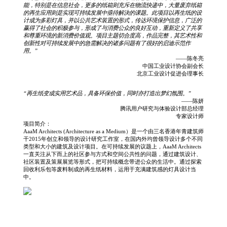
能，特别是在信息社会，更多的纸箱则充斥在物流快递中，大量废弃纸箱
的再生应用则是实现可持续发展中亟待解決的课题。此项目以再生纸的设
计成为多彩灯具，并以公共艺术装置的形式，传达环境保护信息，广泛的
赢得了社会的积极参与，形成了与消费公众的良好互动，重新定义了共享
和尊重环境的新消费价值观。项目主题切合度高，作品完整，其艺术性和
创新性对可持续发展中的急需解决的诸多问题有了很好的启迪示范作
用。”
——陈冬亮
中国工业设计协会副会长
北京工业设计促进会理事长
“再生纸变成实用艺术品，具备环保价值，同时亦打造出梦幻氛围。”
——陈妍
腾讯用户研究与体验设计部总经理
专家设计师
项目简介：
AaaM Architects (Architecture as a Medium）是一个由三名香港年青建筑师
干2015年创立和领导的设计研究工作室，在国内外均曾领导设计多个不同
类型和大小的建筑及设计项目。在可持续发展的议题上，AaaM Architects
一直关注从下而上的社区参与方式和空间公共性的问题，通过建筑设计、
社区装置及策展展览等形式，把可持续概念带进公众的生活中。通过探索
回收利乐包等废料制成的再生纸材料，运用于充满建筑感的灯具设计当
中。