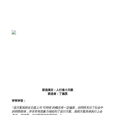
获选项目：人行道小天眼
获选者：丁德昊
评审评语：
“该方案虽然在主题上与‘可持续’的概念有一定偏差，但同样关注了社会中
的弱势群体，并非常有想象力地给到了设计方案。虽然方案具体执行上会