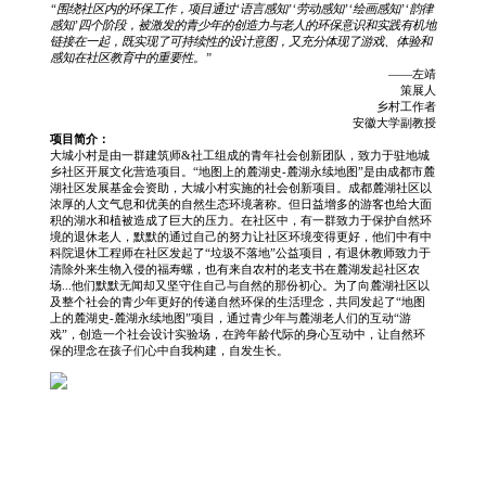
“围绕社区内的环保工作，项目通过‘语言感知’‘劳动感知’‘绘画感知’‘韵律
感知’四个阶段，被激发的青少年的创造力与老人的环保意识和实践有机地
链接在一起，既实现了可持续性的设计意图，又充分体现了游戏、体验和
感知在社区教育中的重要性。”
——左靖
策展人
乡村工作者
安徽大学副教授
项目简介：
大城小村是由一群建筑师&社工组成的青年社会创新团队，致力于驻地城
乡社区开展文化营造项目。“地图上的麓湖史-麓湖永续地图”是由成都市麓
湖社区发展基金会资助，大城小村实施的社会创新项目。成都麓湖社区以
浓厚的人文气息和优美的自然生态环境著称。但日益增多的游客也给大面
积的湖水和植被造成了巨大的压力。在社区中，有一群致力于保护自然环
境的退休老人，默默的通过自己的努力让社区环境变得更好，他们中有中
科院退休工程师在社区发起了“垃圾不落地”公益项目，有退休教师致力于
清除外来生物入侵的福寿螺，也有来自农村的老支书在麓湖发起社区农
场...他们默默无闻却又坚守住自己与自然的那份初心。为了向麓湖社区以
及整个社会的青少年更好的传递自然环保的生活理念，共同发起了“地图
上的麓湖史-麓湖永续地图”项目，通过青少年与麓湖老人们的互动“游
戏”，创造一个社会设计实验场，在跨年龄代际的身心互动中，让自然环
保的理念在孩子们心中自我构建，自发生长。