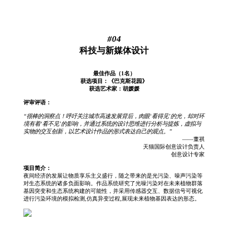
#04
科技与新媒体设计
最佳作品（1名）
获选项目：《巴克斯花园》
获选艺术家：胡媛媛
评审评语：
“很棒的洞察点！呼吁关注城市高速发展背后，肉眼‘看得见’的光，却对环
境有着‘看不见’的影响，并通过系统的设计思维进行分析与提炼，虚拟与
实物的交互创新，以艺术设计作品的形式表达自己的观点。”
——董祺
天猫国际创意设计负责人
创意设计专家
项目简介：
夜间经济的发展让物质享乐主义盛行，随之带来的是光污染、噪声污染等
对生态系统的诸多负面影响。作品系统研究了光噪污染对在未来植物群落
基因突变和生态系统构建的可能性，并采用传感器交互、数据信号可视化
进行污染环境的模拟检测,仿真异变过程,展现未来植物基因表达的形态。