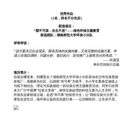
优秀作品
（2名，排名不分先后）
获选项目：
“塑不可圾，生生不息”——绿色环保主题教育
获选团队：湖南师范大学环保小分队
评审评语：
“该方案关注社会现实。既有具体的实施对象，又有完整的实施方案。申
请人在项目调研、问题分析、项目执行、宣传推广上都有充分的考虑。”
——何晟旻
单向空间执行总裁
项目简介：
垃圾从哪里来、到哪里去？湖南师范大学环保小分队联动长沙市垃圾焚烧
发电厂、成都善为社区，以拯救“布可希”为抓手，为小学生量身定做线上
与线下相结合、理论与实践相统一的垃圾分类主题教育活动。同学们在周
末大厂行中观摩“垃圾大变身”，体悟垃圾处理的科技元素与人文关怀；与
环保实业家联线云端，走进“布可希”的前世今生；让“我给垃圾分分类”从
课堂走进生活，做环保公益的忠实践行者——让旧物轮回，让生命不息。