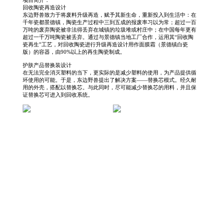
项目简介：
回收陶瓷再造设计
东边野兽致力于将废料升级再造，赋予其新生命，重新投入到生活中：在
千年瓷都景德镇，陶瓷生产过程中三到五成的报废率习以为常；超过一百
万吨的废弃陶瓷被非法得丢弃在城镇的垃圾堆或村庄中；在中国每年更有
超过一千万吨陶瓷被丢弃。通过与景德镇当地工厂合作，运用其“回收陶
瓷再生”工艺，对回收陶瓷进行升级再造设计用作面膜霜（景德镇白瓷
版）的容器，由90%以上的再生陶瓷制成。
护肤产品替换装设计
在无法完全消灭塑料的当下，更实际的是减少塑料的使用，为产品提供循
环使用的可能。于是，东边野兽提出了解决方案——替换芯模式。经久耐
用的外壳，搭配以替换芯。与此同时，尽可能减少替换芯的用料，并且保
证替换芯可进入到回收系统。