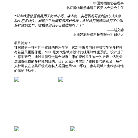
中国博物馆协会理事
北京博物馆学非遗工艺美术专委会主任
“城市蜂蜜独居项目用了简单小巧、成本低、实用场景可复制的方式来带
动生态多样性。蜜蜂在生物链有着杠杆效应，通过扶持蜜蜂就扶持了生物
多样性的繁华。唯独希望我不会被蜜蜂叮了！”
——赵文静
上海好润环保科技有限公司创始人
项目简介：
独居蜂是一种不同于蜜蜂的授粉生物，它对于恢复与维持城市生物多样性
有着至关重要作用。MUU是为大型城市设计的独居蜂蜂巢系统。设计基于
生态学研究，通过重新引进适合城市生态的授粉类生物一独居蜂，达到促
进城市生物的多样性的目的。设计还充分考虑到了市民参与的意义，每个
人都可以在公共环境或者私人花园使用MUU系统，参与到城市生物多样性
的保护行动中。