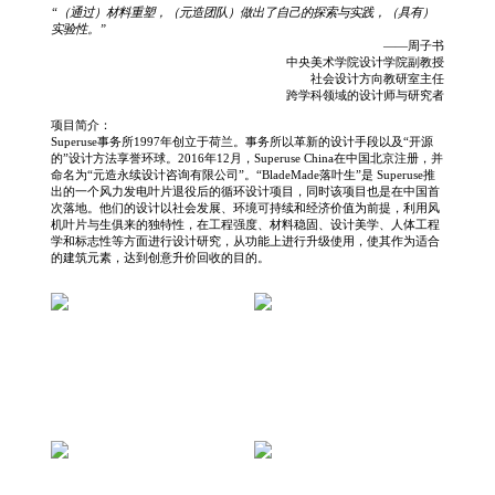
“（通过）材料重塑，（元造团队）做出了自己的探索与实践，（具有）
实验性。”
——周子书
中央美术学院设计学院副教授
社会设计方向教研室主任
跨学科领域的设计师与研究者
项目简介：
Superuse事务所1997年创立于荷兰。事务所以革新的设计手段以及“开源
的”设计方法享誉环球。2016年12月，Superuse China在中国北京注册，并
命名为“元造永续设计咨询有限公司”。“BladeMade落叶生”是 Superuse推
出的一个风力发电叶片退役后的循环设计项目，同时该项目也是在中国首
次落地。他们的设计以社会发展、环境可持续和经济价值为前提，利用风
机叶片与生俱来的独特性，在工程强度、材料稳固、设计美学、人体工程
学和标志性等方面进行设计研究，从功能上进行升级使用，使其作为适合
的建筑元素，达到创意升价回收的目的。