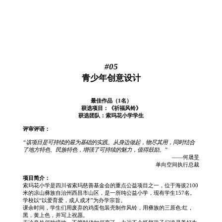
#05
青少年创意设计
最佳作品（1名）
获选项目：《祈福风铃》
获选团队：索玛花小学学生
评审评语：
“该项目是可持续的最为基础的实践。从身边做起，物尽其用，同时结合
了地方特色、民族特色，增强了可持续的魅力，值得鼓励。”
——何晟旻
单向空间执行总裁
项目简介：
索玛花小学是四川省索玛慈善基金会的重点公益项目之一，位于海拔2100
米的凉山彝族自治州西昌市山区，是一所纯公益小学，现有学生157名。
学校以“以爱育爱，成人成才”为办学宗旨。
课余时间，学生们用废弃的鸡蛋包装壳制作风铃，用彝族的三原色:红，
黑，黄上色，并写上祝愿。