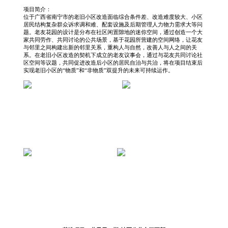
项目简介：
位于广西省南宁市的老旧小区改造面临综合条件差、改造难度较大、小区
居民结构复杂群众诉求调和难、配套设施及后期管理人力物力需求大等问
题。老友花园的设计是分布在社区闲置隙地的迷你空间，通过创造一个大
家共同劳作、共同讨论的公共场景，基于花园所营建的空间网络，让花友
与邻里之间构建出新的邻里关系，重构人与自然，改善人与人之间的关
系。在老旧小区改造的契机下成立的老友议事会，通过与花友共同讨论社
区空间等议题，共同促进改造后小区的居民自治与共治，将在项目结束后
实现老旧小区的“物质”和“非物质”双提升的未来可持续运作。