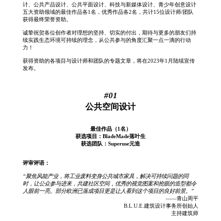
计、公共产品设计、公共平面设计、科技与新媒体设计、青少年创意设计
五大资助领域的最佳作品各1名，优秀作品各2名，共计15位设计师/团队
获得最终荣誉资助。
诚挚祝贺各位创作者对理想的坚持、切实的付出，期待与更多的朋友们持
续实践生态环境可持续的理念，从公共参与的角度汇聚一点一滴的行动
力！
获得资助的各项目与设计师和团队的专题文章，将在2023年1月陆续宣传
发布。
#01
公共空间设计
最佳作品（1名）
获选项目：BladeMade落叶生
获选团队：Superuse元造
评审评语：
“聚焦风能产业，将工业废料变身公共城市家具，解决可持续问题的同
时，
让公众参与进来，共建社区空间，优秀的视觉图案和抢眼的造型都令
人眼前一亮。部分欧洲已落成项目更是让人看到这个项目的良好前景。”
——青山周平
B.L.U.E.建筑设计事务所创始人
主持建筑师