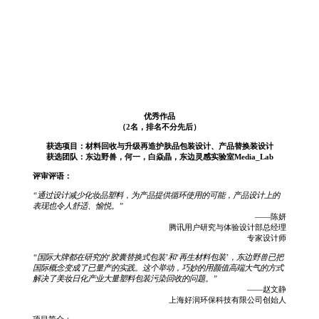
优秀作品
（2名，排名不分先后）
获选项目：材料回收与升级再造护肤品包装设计、产品替换装设计
获选团队：东边野兽，何一，白焱晶，东边灵感实验室Media_Lab
评审评语：
“通过设计减少化妆品塑料，为产品提供循环使用的可能，产品设计上的
表现也令人舒适、愉悦。”
——陈妍
腾讯用户研究与体验设计部总经理
专家设计师
“国际大牌都在研究的‘胶囊替换式包装’和‘再生材料包装’，东边野兽已把
国际概念变成了已量产的实践。这个举动，巧妙的用颜值高端大气的方式
解决了美妆日化产业大量塑料包装污染回收的问题。”
——赵文静
上海好润环保科技有限公司创始人