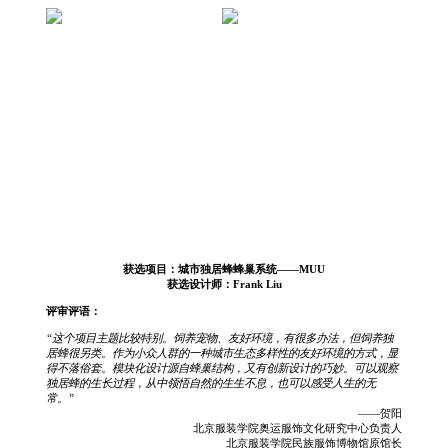
获选项目：城市独居蜂蜂巢系统——MUU
获选设计师：Frank Liu
评审评语：
“这个项目主题比较特别。饲养宠物、友好环境，有很多办法，但饲养独
居蜂很另类。作为小众人群的一种城市生态多样性的友好环境的方式，显
得不落俗套。模块化设计源自蜂巢结构，又有创新设计的巧妙。可以观察
独居蜂的生长过程，从中领悟自然的生生不息，也可以感受人生的无
常。”
——贺阳
北京服装学院奥运服饰文化研究中心负责人
北京服装学院民族服饰博物馆原馆长