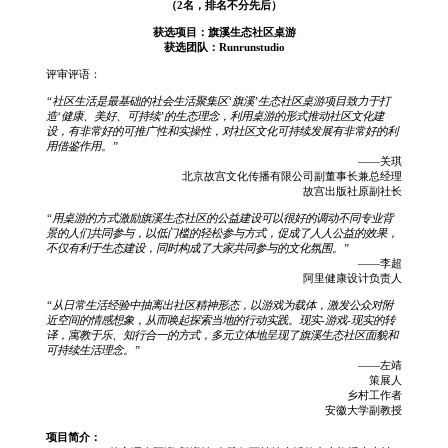
（2名，排名不分先后）
获选项目：旗溪生态社区桌游
获选团队：Runrunstudio
评审评语：
“社区生活是最基础的社会生活聚集区‘旗溪’生态社区桌游项目致力于打
造‘健康、美好、可持续’的生态理念，利用桌游的形式推动社区文化建
设，有非常好的可推广性和实操性，对社区文化可持续发展有非常好的利
用借鉴作用。”
——关琪
北京故宫文化传播有限公司副董事长兼总经理
故宫出版社原副社长
“用桌游的方式激励旗溪生态社区的公益建设可以很好的调动不同专业背
景的人们共同参与，以低门槛的轻松参与方式，促成了人人公益的效果，
不仅有利于生态建设，同时构成了大家共同参与的文化氛围。”
——李超
阿里健康设计负责人
“从日常生活经验中抽离出社区精神形态，以游戏为载体，激发公众对附
近空间的情感想象，从而唤起探索当地的行动实践。现实-游戏-现实的转
译，寓教于乐、知行合一的方式，多元立体地呈现了旗溪生态社区面貌和
可持续生活理念。”
——左靖
策展人
乡村工作者
安徽大学副教授
项目简介：